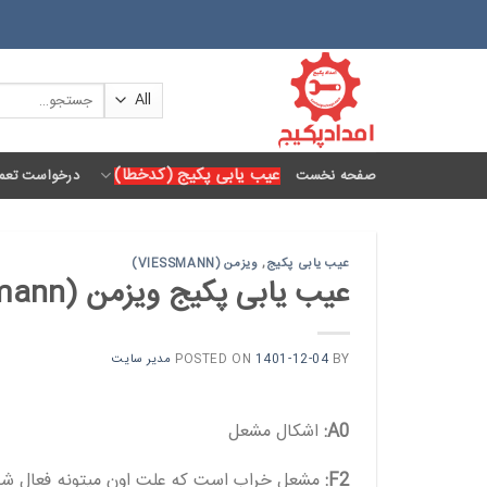
Ski
t
conten
جستجو
برای:
عیب یابی پکیج (کدخطا)
صفحه نخست
درخواست تعمی
عیب یابی پکیج
,
ویزمن (VIESSMANN)
عیب یابی پکیج ویزمن (viessmann)
BY
1401-12-04
POSTED ON
مدیر سایت
A0:
اشکال مشعل
F2:
مشعل خراب است که علت اون میتونه فعال ش