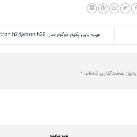
عیب یابی پکیج دوکوم مدل atron h24,atron h28
نیاز علامت‌گذاری شده‌اند
*
وب‌ سایت