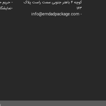
کوچه ۴ باهنر جنوبی سمت راست پلاک
- حریم 
۱۶۳
-نمایشگاه 
- info@emdadpackage.com
ت