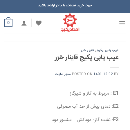
Ski
جهت خرید قطعات، با ما در ارتباط باشید
t
conten
0
عیب یابی پکیج
,
قانیار خزر
عیب یابی پکیج قاینار خزر
BY
1401-12-02
POSTED ON
مدیر سایت
E1 :
مربوط به گاز و شیرگاز
E2:
دمای بیش از حد آب مصرفی
E3:
نشت گاز- دودکش – سنسور دود