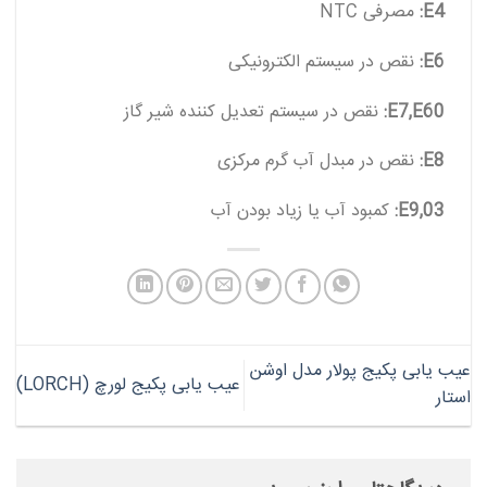
E4:
مصرفی NTC
E6:
نقص در سیستم الکترونیکی
E7,E60:
نقص در سیستم تعدیل کننده شیر گاز
E8:
نقص در مبدل آب گرم مرکزی
E9,03:
کمبود آب یا زیاد بودن آب
عیب یابی پکیج پولار مدل اوشن
عیب یابی پکیج لورچ (LORCH)
استار