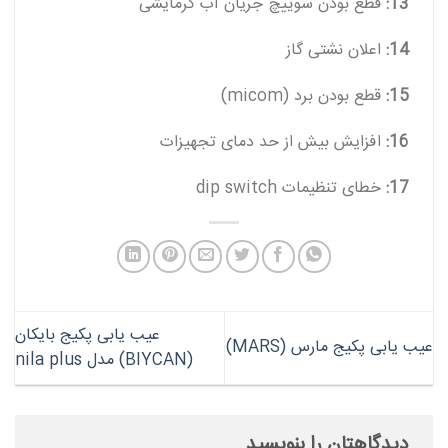
13:
قطع بودن سوییچ جریان آب گرمایشی
14:
اعلان نشتی گاز
15:
قطع بودن برد (micom)
16:
افزایش بیش از حد دمای تجهیزات
17:
خطای تنظیمات dip switch
عیب یابی پکیج بایکان
عیب یابی پکیج مارس (MARS)
(BIYCAN) مدل nila plus
دیدگاهتان را بنویسید