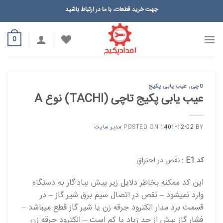
Ski
جهت خرید قطعات، با ما در ارتباط باشید
t
conten
0
تاچی
,
عیب یابی پکیج
عیب یابی پکیج تاچی (TACHI) نوع A
BY
1401-12-02
POSTED ON
مدیر سایت
کد E1 :
نقص در احتراق
این کد ممکنه بخاطر دلایل زیر پیش بیاد:گاز به دستگاه
وارد نمیشود – نقص در اتصال سیم برق شیر گاز – در
قسمت برد مدار الکترود جرقه زن یا شیر گاز قطع میباشد –
فشار گاز بیش از حد زیاد یا کم است – الکترود جرقه زن