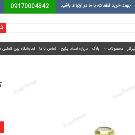
جهت خرید قطعات، با ما در ارتباط باشید
09170004842
رکار
محصولات
بلاگ
درباره امداد پکیج
تماس با ما
نمایشگاه بین المللی ش
کی