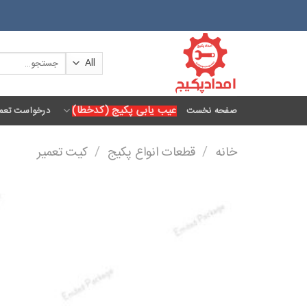
Ski
t
conten
جستجو
برای:
عیب یابی پکیج (کدخطا)
صفحه نخست
درخواست تعمی
خانه
/
قطعات انواع پکیج
/
کیت تعمیر