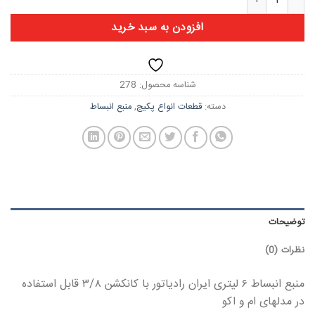
افزودن به سبد خرید
شناسه محصول:
278
دسته:
قطعات انواع پکیج
,
منبع انبساط
توضیحات
نظرات (0)
منبع انبساط ۶ لیتری ایران رادیاتور با کانکشن ۳/۸ قابل استفاده
در مدلهای ام و اکو