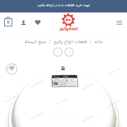
Ski
جهت خرید قطعات، با ما در ارتباط باشید
t
conten
0
خانه
/
قطعات انواع پکیج
/
منبع انبساط