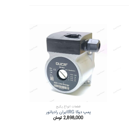
قطعات انواع پکیج
پمپ دوکا IRGایران رادیاتور
م
2,898,000
تومان