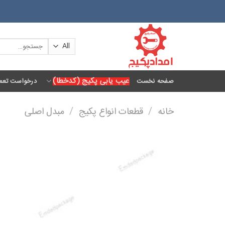
Ski
t
conten
جستجو
برای:
عیب یابی پکیج (کدخطا)
صفحه نخست
درخواست تعمی
خانه
/
قطعات انواع پکیج
/
مبدل اصلی