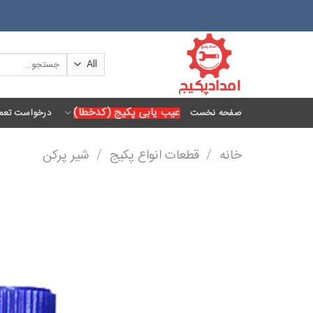
Ski
t
conten
جستجو
برای:
عیب یابی پکیج (کدخطا)
صفحه نخست
درخواست تعمی
خانه
/
قطعات انواع پکیج
/
شیر پرکن