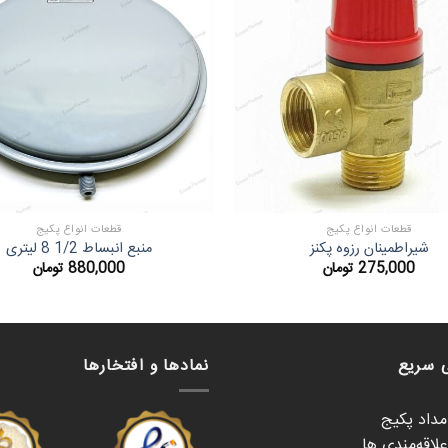
قطعات انواع پکیج
قطعات انواع پکیج
شیراطمینان رزوه پکنز
منبع انبساط 1/2 8 لیتری
275,000
تومان
880,000
تومان
 سریع
نمادها و افتخارها
امداد پکیج
لاقه‌مندی ها