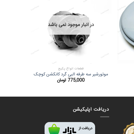
در انبار موجود نمی باشد
قطعات انواع پکیج
موتورشیر سه طرفه البی گرد کانکشن کوچک
پمپ دوکا IRG
775,000
تومان
دریافت اپلیکیشن