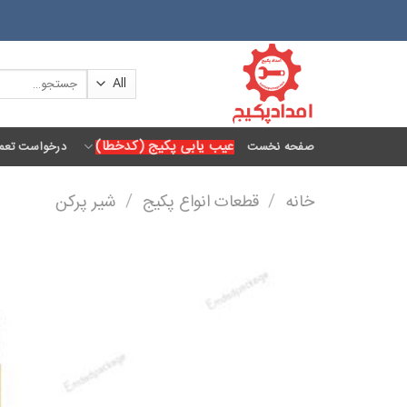
Ski
t
conten
جستجو
برای:
عیب یابی پکیج (کدخطا)
صفحه نخست
درخواست تعمی
خانه
/
قطعات انواع پکیج
/
شیر پرکن