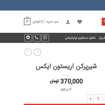
0
سبد خرید /
0
تومان
یراز
دانلود مستقیم اپلیکیشن
شیرپرکن آریستون ایکس
370,000
تومان
7 در انبار
پرکن آریستون ایکس عدد