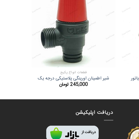
قطعات انواع پکیج
اتور
شیر اطمینان اورینگی پلاستیکی درجه یک
م
245,000
تومان
دریافت اپلیکیشن