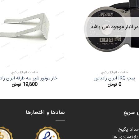
در انبار موجود نمی باشد
قطعات انواع پکیج
قطعات انواع پکیج
پمپ IRG ایران رادیاتور
خار موتور شیر سه طرفه ایران رادی
0
تومان
19,800
تومان
 سریع
نمادها و افتخارها
امداد پکیج
لاقه‌مندی ها