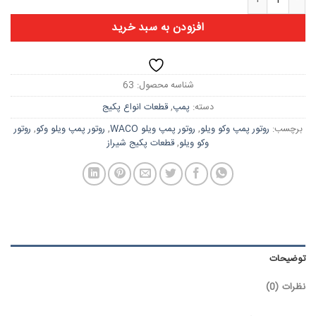
افزودن به سبد خرید
شناسه محصول:
63
دسته:
پمپ
,
قطعات انواع پکیج
برچسب:
روتور پمپ وکو ویلو
,
روتور پمپ ویلو WACO
,
روتور پمپ ویلو وکو
,
روتور
وکو ویلو
,
قطعات پکیج شیراز
توضیحات
نظرات (0)