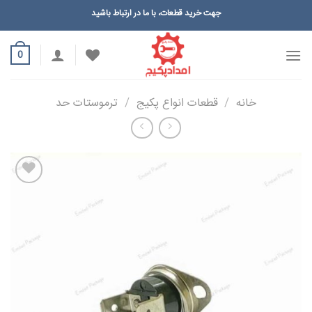
Ski
جهت خرید قطعات، با ما در ارتباط باشید
t
conten
0
خانه
/
قطعات انواع پکیج
/
ترموستات حد