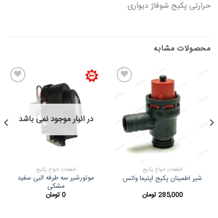
حرارتی پکیج شوفاژ دیواری
محصولات مشابه
در انبار موجود نمی باشد
قطعات انواع پکیج
قطعات انواع پکیج
موتورشیر سه طرفه البی سفید
شیر اطمینان پکیج اپتیما واتس
مشکی
285,000
تومان
0
تومان