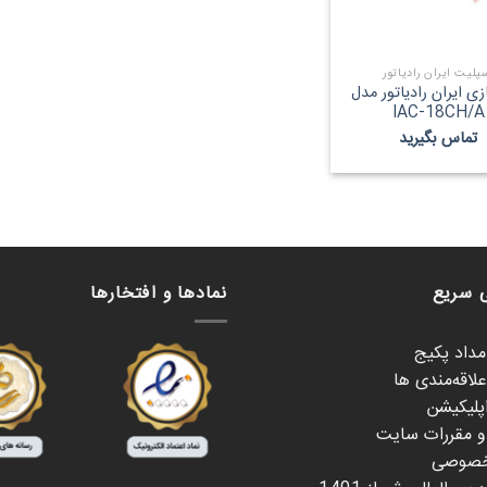
پلیت ایران رادیاتور
زی ایران رادیاتور مدل
IAC-18CH/A
تماس بگیرید
 سریع
نمادها و افتخارها
امداد پکیج
لاقه‌مندی ها
اپلیکیشن
 و مقررات سایت
خصوصی