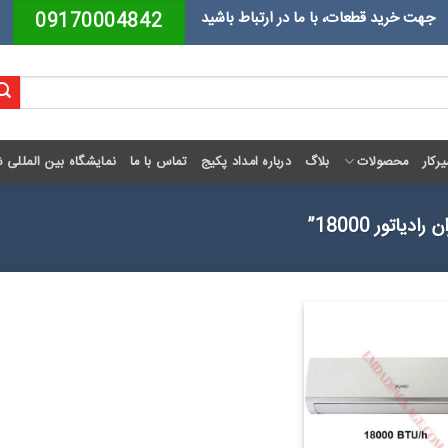
جهت خرید قطعات، با ما در ارتباط باشید
09170004842
رکار
محصولات
بلاگ
درباره امداد پکیج
تماس با ما
نمایشگاه بین المللی ش
اتور 18000”