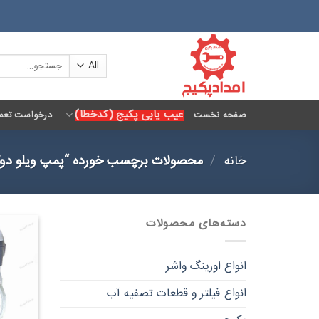
Ski
t
conten
جستجو
برای:
عیب یابی پکیج (کدخطا)
صفحه نخست
درخواست تعمی
خانه
/
محصولات برچسب خورده “پمپ ویلو دوک
دسته‌های محصولات
انواع اورینگ واشر
انواع فیلتر و قطعات تصفیه آب