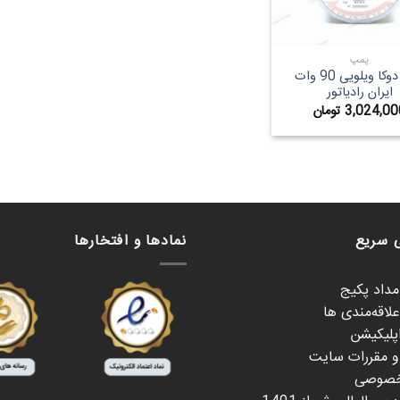
پمپ
پمپ دوکا ویلویی 90 وات
ایران رادیاتور
3,024,00
تومان
 سریع
نمادها و افتخارها
امداد پکیج
لاقه‌مندی ها
اپلیکیشن
 و مقررات سایت
خصوصی